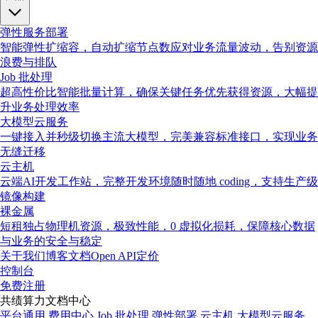
弹性服务部署
智能弹性扩缩容，自动扩缩节点数应对业务流量波动，告别资源
浪费与排队
Job 批处理
超高性价比智能批量计算，确保关键任务优先获得资源，大幅提
升业务处理效率
大模型云服务
一键接入并秒级切换主流大模型，完美兼容标准接口，实现业务
无缝迁移
云主机
云端AI开发工作站，完整开发环境随时随地 coding，支持生产级
镜像构建
裸金属
短租独占物理机资源，极致性能，0 虚拟化损耗，保障核心数据
与业务的安全与稳定
关于我们
博客
文档
Open API
定价
控制台
免费注册
共绩算力文档中心
平台通用
费用中心
Job 批处理
弹性部署
云主机
大模型云服务