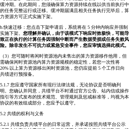
缓冲期。在此期间，您须确保算力资源持续在线以供当前执行中
的任务完整运行或迁移。缓冲期届满且相关任务执行完毕后，算
力资源方可正式实施下架。
b.快速迁移：您点击下架申请后，系统将在 5 分钟内响应并强制
实施下架。
您理解并确认，由于该模式下响应时效极快，可能导
致正在执行的计算任务因强制中断而产生数据受损或任务失败风
险。除非发生不可抗力或紧急安全事件，您应审慎选择此模式。
（3）您可随时将闲时资源池内未售出的算力资源移作他用，但
需确保闲时资源池内算力资源规模的稳定性，若您一次性将
20% 以上算力资源移出闲时资源池，您仍应提前 5 个工作日向
共绩进行预报备。
5.1.7 您应遵守国家所有现行法律法规，无论协议是否明确列
明。您确认并同意，共绩平台不时通过官方公告、站内信或操作
指引等方式发布的技术规范、管理规则及惩戒标准等，均视为本
协议的有效组成部分，您应予以遵守。
5.2 共绩的权利与义务
5.2.1 共绩负责共绩平台的日常运营，并承诺按照共绩平台公示