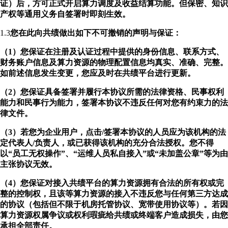
证）后，方可正式开启算力调度及收益结算功能。但保密、知识
产权等通用义务自签署时即刻生效。
1.3
您在此向共绩做出如下不可撤销的声明与保证：
（1）您保证在注册及认证过程中提供的身份信息、联系方式、
财务账户信息及算力资源的物理配置信息均真实、准确、完整。
如前述信息发生变更，您应及时在共绩平台进行更新。
（2）您保证具备签署并履行本协议所需的法律资格、民事权利
能力和民事行为能力，签署本协议不违反任何对您有约束力的法
律文件。
（3）若您为企业用户，点击/签署本协议的人员应为该机构的法
定代表人/负责人，或已获得该机构的充分合法授权。您不得
以“员工无权操作”、“运维人员私自接入”或“未加盖公章”等为由
主张协议无效。
（4）您保证对接入共绩平台的算力资源拥有合法的所有权或完
整的控制权，且该等算力资源的接入不违反您与任何第三方达成
的协议（包括但不限于机房托管协议、宽带使用协议等）。若因
算力资源权属争议或权利瑕疵给共绩或终端客户造成损失，由您
承担全部责任。