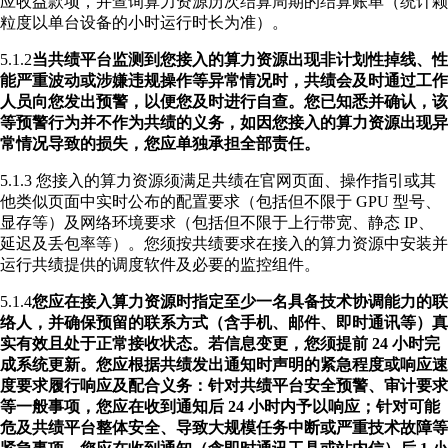
应收益款项，并查询算力资源历次结算周期的结算账单（统计颗
粒度以单台设备的小时运行时长为准）。
5.1.2
当共绩平台监测到您接入的算力资源出现非计划性掉线、性
能严重波动或涉嫌违规操作等异常情况时，共绩会及时通过工作
人员向您发出预警，以便您及时进行自查。您已知悉并确认，该
等预警行为并不作为共绩的义务，如因您接入的算力资源出现异
常情况导致的损失，您应单独承担全部责任。
5.1.3 您接入的算力资源须满足共绩在官网页面、操作指引或其
他类似页面中实时公布的配置要求（包括但不限于 GPU 型号、
显存等）及网络环境要求（包括但不限于上行带宽、静态 IP、
延迟及丢包率等）。您须按共绩要求在接入的算力资源中安装并
运行共绩提供的调度软件及必要的监控组件。
5.1.4
您应在接入算力资源时指定至少一名具备技术协调能力的联
络人，并确保预留的联系方式（含手机、邮件、即时通讯等）真
实有效且处于正常接收状态。若信息变更，您须提前 24 小时完
成系统更新。您应根据共绩发出通知时声明的紧急程度或响应速
度要求履行响应及配合义务：针对共绩平台安全预警、审计要求
等一般事项，您应在收到通知后 24 小时内予以响应；针对可能
危及共绩平台整体安全、导致大规模任务中断或严重技术故障等