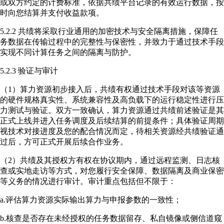
或双方约定的计费标准，依据共绩平台记录的有效运行数据，按
时向您结算并支付收益款项。
5.2.2 共绩将采取行业通用的加密技术与安全隔离措施，保障任
务数据在传输过程中的完整性与保密性，并致力于通过技术手段
实现不同计算任务之间的隔离与防护。
5.2.3 验证与审计
（1）算力资源初步接入后，共绩有权通过技术手段对该等资源
的硬件规格真实性、系统兼容性及高负载下的运行稳定性进行压
力测试与验证。双方一致确认，算力资源通过共绩前述验证是其
正式上线并进入任务调度及后续结算的前提条件；具体验证周期
视技术对接进度及您的配合情况而定，待相关资源经共绩验证通
过后，方可正式开展后续合作业务。
（2）共绩及其授权方有权在协议期内，通过远程监测、日志核
查或实地走访等方式，对您履行安全保障、数据隔离及商业保密
等义务的情况进行审计。审计重点包括但不限于：
a.评估算力资源实际输出算力与申报参数的一致性；
b.核查是否存在未经授权的任务数据留存、私自镜像或侧信道窥