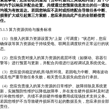
紧急事项，您应在收到通知（含即时通讯工具或站内信）后 1 小
时内予以响应并配合处置。共绩通过您预留信息发出的任一通知
均视为有效送达。若因您响应不及时或拒绝配合导致任务中断、
损害扩大或引起第三方索赔，您应承担由此产生的全部赔偿责
任。
5.1.5 算力资源供给与服务标准
（1）当接入的算力资源设置为“上架（可调度）”状态时，您应
确保该等算力资源处于持续受电、联网且调度软件正常运行的状
态。
（2）您应负责对接入的算力资源的底层环境（如驱动、容器引
擎等）进行预置与更新，并配合共绩进行远程调试及系统优化。
（3）您应提供稳定的机房/场所环境。若因电力中断、网络波动
或丢包严重导致任务失败，相关责任及损失由您自行承担。
（4）您应负责接入的算力资源的日常维护、故障排除及系统更
新，实施预防性维护以降低故障率，并在发生硬件损坏时及时进
行补救性维护。共绩不承担硬件维修费用或现场技术支持义务。
若因您维护不当导致硬件损坏而引起的数据丢失，您应承担全部
责任。