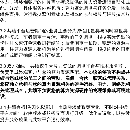
体系，将终端客户的计算需求与您提供的算力资源进行自动化匹
配、分发。具体服务内容包括：算力资源调度与任务分发、环境
组件支持、运行数据监测看板以及相应的收益核算与结算技术服
务。
3.2 共绩平台运营期间的业务主要分为弹性用量类与闲时整租类
两种模式。前者侧重于灵活、零散的任务调度，根据实际售出的
卡时时长或订单营收进行结算；后者侧重于长期、稳定的资源占
用，将算力资源以整机为单位进行周期性租赁，根据约定的固定
单价或固定抽佣比例进行结算。
3.3 双方确认，共绩仅作为算力资源的调度平台与技术服务商，
负责促成终端客户与您的算力资源匹配。
本协议的签署不构成共
绩与您或您的员工之间的劳动、雇佣、合伙、联营或代理关系。
您应独立承担与您的算力资源相关的硬件运维、电力、网络及相
关管理成本，共绩不负责您的算力资源硬件的物理维修或环境建
设。
3.4 共绩有权根据技术演进、市场需求或政策变化，不时对共绩
平台功能、软件版本或服务界面进行升级、优化或调整，以持续
提升服务质量与共绩平台运行效率。