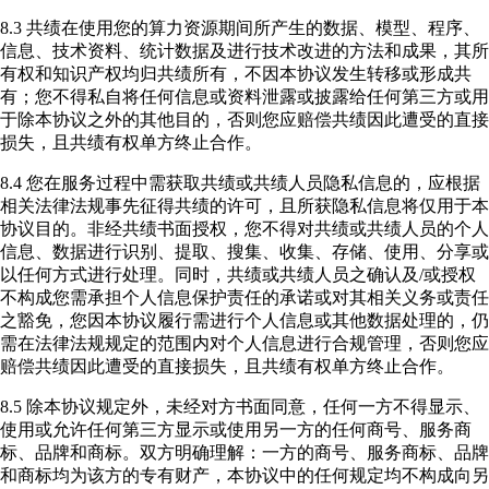
8.3 共绩在使用您的算力资源期间所产生的数据、模型、程序、
信息、技术资料、统计数据及进行技术改进的方法和成果，其所
有权和知识产权均归共绩所有，不因本协议发生转移或形成共
有；您不得私自将任何信息或资料泄露或披露给任何第三方或用
于除本协议之外的其他目的，否则您应赔偿共绩因此遭受的直接
损失，且共绩有权单方终止合作。
8.4 您在服务过程中需获取共绩或共绩人员隐私信息的，应根据
相关法律法规事先征得共绩的许可，且所获隐私信息将仅用于本
协议目的。非经共绩书面授权，您不得对共绩或共绩人员的个人
信息、数据进行识别、提取、搜集、收集、存储、使用、分享或
以任何方式进行处理。同时，共绩或共绩人员之确认及/或授权
不构成您需承担个人信息保护责任的承诺或对其相关义务或责任
之豁免，您因本协议履行需进行个人信息或其他数据处理的，仍
需在法律法规规定的范围内对个人信息进行合规管理，否则您应
赔偿共绩因此遭受的直接损失，且共绩有权单方终止合作。
8.5 除本协议规定外，未经对方书面同意，任何一方不得显示、
使用或允许任何第三方显示或使用另一方的任何商号、服务商
标、品牌和商标。双方明确理解：一方的商号、服务商标、品牌
和商标均为该方的专有财产，本协议中的任何规定均不构成向另