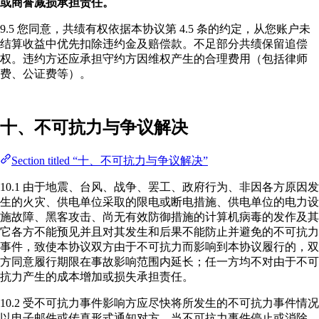
或商誉减损承担责任。
9.5 您同意，共绩有权依据本协议第 4.5 条的约定，从您账户未
结算收益中优先扣除违约金及赔偿款。不足部分共绩保留追偿
权。违约方还应承担守约方因维权产生的合理费用（包括律师
费、公证费等）。
十、不可抗力与争议解决
Section titled “十、不可抗力与争议解决”
10.1 由于地震、台风、战争、罢工、政府行为、非因各方原因发
生的火灾、供电单位采取的限电或断电措施、供电单位的电力设
施故障、黑客攻击、尚无有效防御措施的计算机病毒的发作及其
它各方不能预见并且对其发生和后果不能防止并避免的不可抗力
事件，致使本协议双方由于不可抗力而影响到本协议履行的，双
方同意履行期限在事故影响范围内延长；任一方均不对由于不可
抗力产生的成本增加或损失承担责任。
10.2 受不可抗力事件影响方应尽快将所发生的不可抗力事件情况
以电子邮件或传真形式通知对方，当不可抗力事件停止或消除