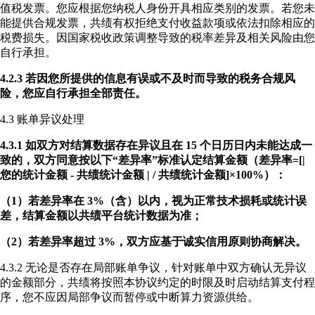
值税发票。您应根据您纳税人身份开具相应类别的发票。若您未
能提供合规发票，共绩有权拒绝支付收益款项或依法扣除相应的
税费损失。因国家税收政策调整导致的税率差异及相关风险由您
自行承担。
4.2.3 若因您所提供的信息有误或不及时而导致的税务合规风
险，您应自行承担全部责任。
4.3 账单异议处理
4.3.1 如双方对结算数据存在异议且在 15 个日历日内未能达成一
致的，双方同意按以下“差异率”标准认定结算金额（差异率=[|
您的统计金额 - 共绩统计金额 | / 共绩统计金额]×100%）：
（1）若差异率在 3%（含）以内，视为正常技术损耗或统计误
差，结算金额以共绩平台统计数据为准；
（2）若差异率超过 3%，双方应基于诚实信用原则协商解决。
4.3.2 无论是否存在局部账单争议，针对账单中双方确认无异议
的金额部分，共绩将按照本协议约定的时限及时启动结算支付程
序，您不应因局部争议而暂停或中断算力资源供给。