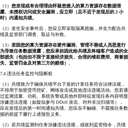
（1）
您发现或有合理理由怀疑您接入的算力资源存在数据泄
露、未授权访问或安全漏洞，应立即（且不迟于发现后的 2 小
时）内通知共绩。
（2）发生安全事件后，您应立即采取隔离措施，并全力配合共
绩及监管部门调查、取证与补救。
（3）
若因您的算力资源存在硬件漏洞、管理不善或人员恶意行
为导致任务数据泄露，您应承担因此给共绩及终端客户造成的全
部损失（包括但不限于直接经济损失、合理的维权费用、商誉损
失、监管罚金及对第三方的赔偿）
。
7.4 违法任务监控与阻断权
（1）共绩致力于确保共绩平台下发的计算任务符合法律法规，
不得用于加密货币挖矿、网络攻击或其他违法违规活动。您若通
过监测流量、功耗、系统告警或其他外部特征发现任务内容明显
涉嫌违法违规（如疑似参与 DDoS 攻击、对外非法扫描等），
应在发现后的第一时间通知共绩。您应在不触碰、不窥视任务数
据的前提下履行上述报告义务。
（2）若共绩监测到任务涉嫌违法违规，或收到监管指令，共绩