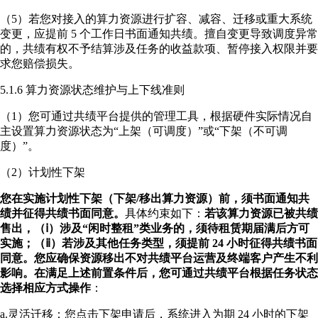
（5）若您对接入的算力资源进行扩容、减容、迁移或重大系统
变更，应提前 5 个工作日书面通知共绩。擅自变更导致调度异常
的，共绩有权不予结算涉及任务的收益款项、暂停接入权限并要
求您赔偿损失。
5.1.6 算力资源状态维护与上下线准则
（1）您可通过共绩平台提供的管理工具，根据硬件实际情况自
主设置算力资源状态为“上架（可调度）”或“下架（不可调
度）”。
（2）计划性下架
您在实施计划性下架（下架/移出算力资源）前，须书面通知共
绩并征得共绩书面同意。
具体约束如下：
若该算力资源已被共绩
售出，（ⅰ）涉及“闲时整租”类业务的，须待租赁期届满后方可
实施；（ⅱ）若涉及其他任务类型，须提前 24 小时征得共绩书面
同意。您应确保资源移出不对共绩平台运营及终端客户产生不利
影响。在满足上述前置条件后，您可通过共绩平台根据任务状态
选择相应方式操作
：
a.灵活迁移：您点击下架申请后，系统进入为期 24 小时的下架