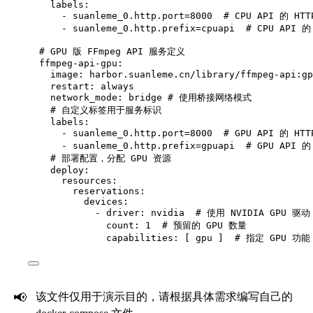
labels
:
- 
suanleme_0.http.port=8000
# CPU API 的 HT
- 
suanleme_0.http.prefix=cpuapi
# CPU API 
# GPU 版 FFmpeg API 服务定义
ffmpeg-api-gpu
:
image
: 
harbor.suanleme.cn/library/ffmpeg-api:gp
restart
: 
always
network_mode
: 
bridge
# 使用桥接网络模式
# 自定义标签用于服务标识
labels
:
- 
suanleme_0.http.port=8000
# GPU API 的 HT
- 
suanleme_0.http.prefix=gpuapi
# GPU API 
# 部署配置，分配 GPU 资源
deploy
:
resources
:
reservations
:
devices
:
- 
driver
: 
nvidia
# 使用 NVIDIA GPU 驱动
count
: 
1
# 预留的 GPU 数量
capabilities
: [ 
gpu
 ]  
# 指定 GPU 功能
📢
该文件仅用于演示目的，请根据具体需求编写自己的