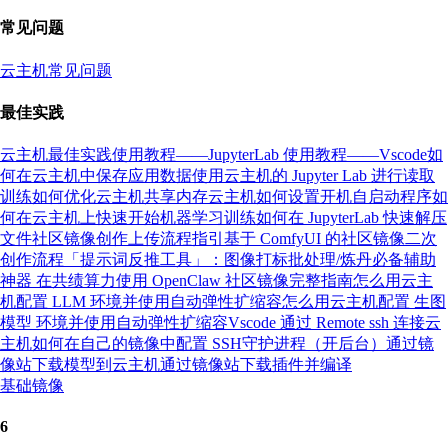
常见问题
云主机常见问题
最佳实践
云主机最佳实践
使用教程——JupyterLab
使用教程——Vscode
如
何在云主机中保存应用数据
使用云主机的 Jupyter Lab 进行读取
训练
如何优化云主机共享内存
云主机如何设置开机自启动程序
如
何在云主机上快速开始机器学习训练
如何在 JupyterLab 快速解压
文件
社区镜像创作上传流程指引
基于 ComfyUI 的社区镜像二次
创作流程
「提示词反推工具」：图像打标批处理/炼丹必备辅助
神器
在共绩算力使用 OpenClaw 社区镜像完整指南
怎么用云主
机配置 LLM 环境并使用自动弹性扩缩容
怎么用云主机配置 生图
模型 环境并使用自动弹性扩缩容
Vscode 通过 Remote ssh 连接云
主机
如何在自己的镜像中配置 SSH
守护进程（开后台）
通过镜
像站下载模型到云主机
通过镜像站下载插件并编译
基础镜像
6