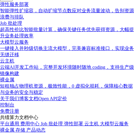
弹性服务部署
智能弹性扩缩容，自动扩缩节点数应对业务流量波动，告别资源
浪费与排队
Job 批处理
超高性价比智能批量计算，确保关键任务优先获得资源，大幅提
升业务处理效率
大模型云服务
一键接入并秒级切换主流大模型，完美兼容标准接口，实现业务
无缝迁移
云主机
云端AI开发工作站，完整开发环境随时随地 coding，支持生产级
镜像构建
裸金属
短租独占物理机资源，极致性能，0 虚拟化损耗，保障核心数据
与业务的安全与稳定
关于我们
博客
文档
Open API
定价
控制台
免费注册
共绩算力文档中心
平台通用
费用中心
Job 批处理
弹性部署
云主机
大模型云服务
裸金属
存储
产品动态