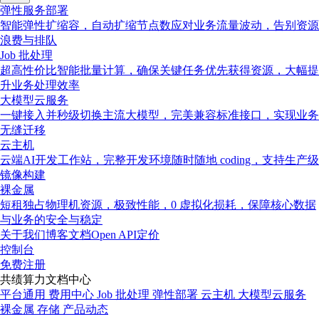
弹性服务部署
智能弹性扩缩容，自动扩缩节点数应对业务流量波动，告别资源
浪费与排队
Job 批处理
超高性价比智能批量计算，确保关键任务优先获得资源，大幅提
升业务处理效率
大模型云服务
一键接入并秒级切换主流大模型，完美兼容标准接口，实现业务
无缝迁移
云主机
云端AI开发工作站，完整开发环境随时随地 coding，支持生产级
镜像构建
裸金属
短租独占物理机资源，极致性能，0 虚拟化损耗，保障核心数据
与业务的安全与稳定
关于我们
博客
文档
Open API
定价
控制台
免费注册
共绩算力文档中心
平台通用
费用中心
Job 批处理
弹性部署
云主机
大模型云服务
裸金属
存储
产品动态