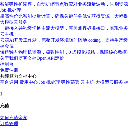
智能弹性扩缩容，自动扩缩节点数应对业务流量波动，告别资源
Job 批处理
超高性价比智能批量计算，确保关键任务优先获得资源，大幅提
大模型云服务
一键接入并秒级切换主流大模型，完美兼容标准接口，实现业务
云主机
云端AI开发工作站，完整开发环境随时随地 coding，支持生产
裸金属
短租独占物理机资源，极致性能，0 虚拟化损耗，保障核心数
关于我们
博客
文档
Open API
定价
控制台
免费注册
共绩算力文档中心
平台通用
费用中心
Job 批处理
弹性部署
云主机
大模型云服务
1
充值
如何充值余额
订单管理