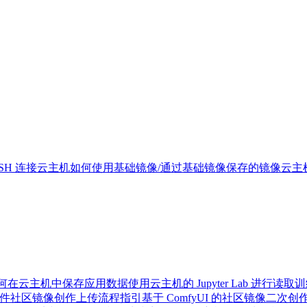
SH 连接云主机
如何使用基础镜像/通过基础镜像保存的镜像
云主
何在云主机中保存应用数据
使用云主机的 Jupyter Lab 进行读取
文件
社区镜像创作上传流程指引
基于 ComfyUI 的社区镜像二次创