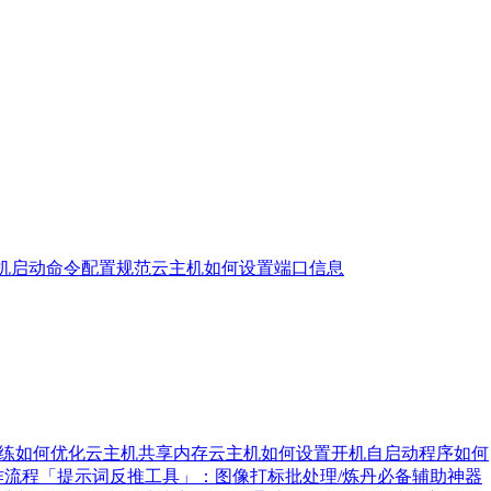
机启动命令配置规范
云主机如何设置端口信息
训练
如何优化云主机共享内存
云主机如何设置开机自启动程序
如何
作流程
「提示词反推工具」：图像打标批处理/炼丹必备辅助神器