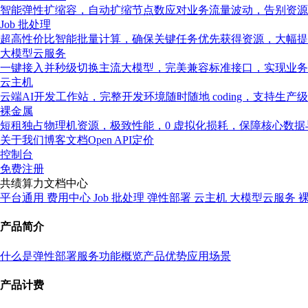
智能弹性扩缩容，自动扩缩节点数应对业务流量波动，告别资源
Job 批处理
超高性价比智能批量计算，确保关键任务优先获得资源，大幅提
大模型云服务
一键接入并秒级切换主流大模型，完美兼容标准接口，实现业务
云主机
云端AI开发工作站，完整开发环境随时随地 coding，支持生产
裸金属
短租独占物理机资源，极致性能，0 虚拟化损耗，保障核心数
关于我们
博客
文档
Open API
定价
控制台
免费注册
共绩算力文档中心
平台通用
费用中心
Job 批处理
弹性部署
云主机
大模型云服务
产品简介
什么是弹性部署服务
功能概览
产品优势
应用场景
产品计费