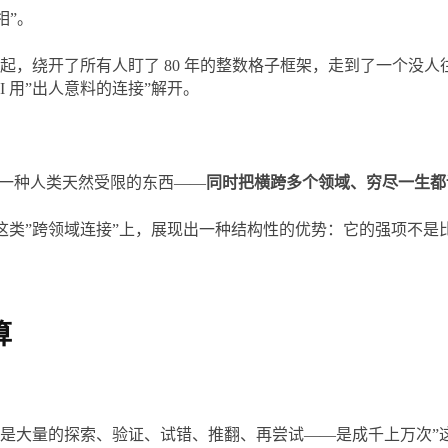
相”。
绕开了所有人盯了 80 年的整数格子框架，走到了一个没人往那
 用”出人意料的连接”解开。
要一种人类天然受限的东西——
同时把横跨多个领域、穷尽一生都
在这类”跨领域连接”上，展现出一种结构性的优势：它的强项不
算
是大量的探索、验证、试错、推翻、再尝试——是成千上万次”