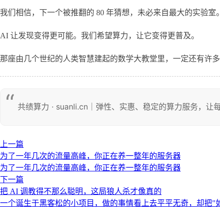
我们相信，下一个被推翻的 80 年猜想，未必来自最大的实
AI 让发现变得更可能。我们希望算力，让它变得更普及。
那座由几个世纪的人类智慧建起的数学大教堂里，一定还有许多
共绩算力 · suanli.cn｜弹性、实惠、稳定的算力服务
上一篇
为了一年几次的流量高峰，你正在养一整年的服务器
为了一年几次的流量高峰，你正在养一整年的服务器
下一篇
把 AI 调教得不那么聪明，这局狼人杀才像真的
一个诞生于黑客松的小项目，做的事情看上去平平无奇，却把"如何让