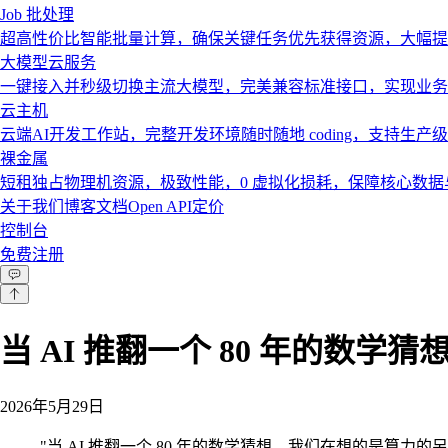
Job 批处理
超高性价比智能批量计算，确保关键任务优先获得资源，大幅提
大模型云服务
一键接入并秒级切换主流大模型，完美兼容标准接口，实现业务
云主机
云端AI开发工作站，完整开发环境随时随地 coding，支持生产
裸金属
短租独占物理机资源，极致性能，0 虚拟化损耗，保障核心数
关于我们
博客
文档
Open API
定价
控制台
免费注册
当 AI 推翻一个 80 年的数
2026年5月29日
"
当 AI 推翻一个 80 年的数学猜想，我们在想的是算力的