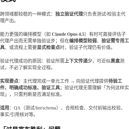
跨领域都较稳的一种模式：
独立验证代理
只负责测试/校验主代
理产出。
能力更强的编排模型（如 
Claude Opus 4.5
）有时可直接评估子
代理产出而无需单独验证步；但在
编排模型较弱
、
验证需专用工
具
、或流程上需要
显式检查点
时，验证子代理仍有价值。
验证代理成功的原因：验证所需
上下文传递少
，可近似
黑盒
测
试，不必了解实现全过程。
实现要点
：主代理完成一单元工作 → 向验证代理提供
待验工
件、明确成功标准、验证工具
；验证代理无需理解「为何这样实
现」，只需判断是否满足标准。
适用
：QA（测试/lint/schema）、合规检查、交付前输出校验、
事实/引用核对等。