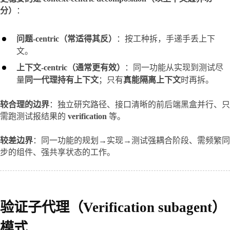
分）
：
问题-centric（常适得其反）
：按工种拆，手递手丢上下
文。
上下文-centric（通常更有效）
：同一功能从实现到测试尽
量
同一代理持有上下文
；只有
真能隔离上下文
时再拆。
较合理的边界
：独立研究路径、接口清晰的前后端黑盒并行、只
需跑测试报结果的 
verification
 等。
较差边界
：同一功能的规划→实现→测试强耦合阶段、需频繁同
步的组件、强共享状态的工作。
验证子代理（Verification subagent）
模式