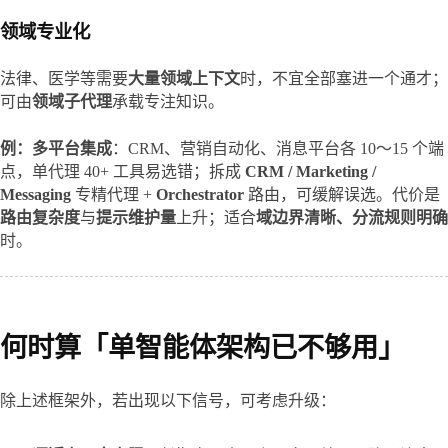
领域专业化
法律、医学等需要
大量领域上下文
时，不宜全部塞进一个通才；
可由
领域子代理
承载专注知识。
例：多平台集成
：CRM、营销自动化、消息平台各 10～15 个端
点，单代理 40+ 工具易选错；拆成 
CRM / Marketing / 
Messaging
 专精代理 + 
Orchestrator
 路由，可缓解误选。代价是
路由复杂度
与
提示维护量
上升；适合
域边界清晰、分流规则明确
时。
何时算「单智能体架构已不够用」
除上述框架外，若出现以下信号，可考虑升级：