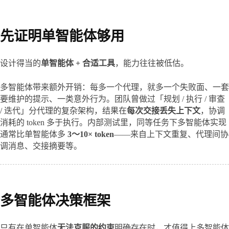
先证明单智能体够用
设计得当的
单智能体 + 合适工具
，能力往往被低估。
多智能体带来额外开销：每多一个代理，就多一个失败面、一套
要维护的提示、一类意外行为。团队曾做过「规划 / 执行 / 审查 
/ 迭代」分代理的复杂架构，结果在
每次交接丢失上下文
，协调
消耗的 token 多于执行。内部测试里，同等任务下多智能体实现
通常比单智能体多 
3～10× token
——来自上下文重复、代理间协
调消息、交接摘要等。
多智能体决策框架
只有在单智能体
无法克服的约束
明确存在时，才值得上多智能体