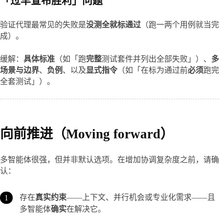
「过早宣布胜利」问题
验证代理最常见的失败是
没测全就标通过
（跑一两个用例就当完
成）。
缓解：
具体标准
（如「跑
完整
测试套件并列出全部失败」）、
多
场景与边界
、
负例
、以及
显式指令
（如「在标为通过前
必须
跑完
全套测试」）。
向前推进（Moving forward）
多智能体很强，但并非默认选项。在增加协调复杂度之前，请确
认：
存在
真实约束
——上下文、并行机会或专业化需求——且
多智能体
确实
在解决它。