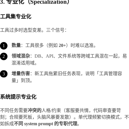
3. 专业化（Specialization）
工具集专业化
工具过多时选型变差。三个信号：
数量
：工具很多（例如
20+
）时难以选准。
领域混杂
：DB、API、文件系统等跨域工具混在一起，易
混淆适用域。
增量伤害
：新工具拖累旧任务表现，说明「工具管理容
量」到顶。
系统提示专业化
不同任务需要
冲突的
人格/约束（客服要共情，代码审查要苛
刻；合规要死板，头脑风暴要发散）。单代理频繁切换模式，不
如拆成
不同 system prompt 的专职代理
。