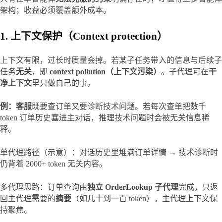
架构；收益必须覆盖额外成本。
1. 上下文保护（Context protection）
上下文有限，过长时质量会掉。若某子任务带入的信息与后续子
任务
无关
，即 
context pollution（上下文污染）
。子代理可在
干
净上下文
里只做自己的事。
例：客服
既要查订单又要诊断技术问题。若每次查单把数千 
token 订单历史塞进主对话，推理技术问题时会被无关信息稀
释。
单代理路径（示意）：对话历史里堆满订单详情 → 技术诊断时
仍背着 2000+ token 无关内容。
多代理思路：订单查询由
独立 OrderLookup 子代理
完成，只返
回主代理需要的
摘要
（如几十到一百 token），主代理上下文保
持聚焦。