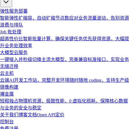
弹性服务部署
智能弹性扩缩容，自动扩缩节点数应对业务流量波动，告别资源
浪费与排队
Job 批处理
超高性价比智能批量计算，确保关键任务优先获得资源，大幅提
升业务处理效率
大模型云服务
一键接入并秒级切换主流大模型，完美兼容标准接口，实现业务
无缝迁移
云主机
云端AI开发工作站，完整开发环境随时随地 coding，支持生产级
镜像构建
裸金属
短租独占物理机资源，极致性能，0 虚拟化损耗，保障核心数据
与业务的安全与稳定
关于我们
博客
文档
Open API
定价
控制台
免费注册