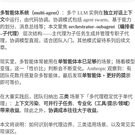
多智能体系统（multi-agent）
：多个 LLM 实例在
独立对话上下
文
中运行，由代码协调。协调模式包括 agent swarm、基于能力
的划分、消息总线等；本文聚焦 
orchestrator–subagent（编排者
–子代理）
 层次结构——主代理为子任务生成并管理专职子代
理，协调模型直观，适合团队入门。其他模式留待系列后续文
章。
现实里，多智能体常被用在
单智能体本已足够
的场景；随着模型
变强，这一「性价比」判断会不断变化。Anthropic 观察到：有
团队花数月搭复杂多智能体，最后发现
单智能体 + 更好的提示
即可等价。
在大量实践后，团队归纳出 
三类
 场景下「多代理稳定优于单代
理」：
上下文污染
、
可并行子任务
、
专业化（工具/提示/领域）
带来收益
。除此之外，
协调成本往往大于收益
。
本文将说明：如何识别单代理边界、三类适用场景、以及常见实
现误区。