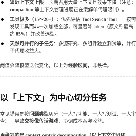
逼近上下文上限
：长期占用大量上下文且效果下降（注意：
compaction
等上下文管理进展正在缓解单代理限制）。
工具极多（15～20+）
：优先评估
Tool Search Tool
——按需
发现工具而非一次加载全部，可显著降 token（原文称最高
约
85%
）并改善选型。
天然可并行的子任务
：多源研究、多组件独立测试等，并行
子代理收益大。
阈值会随模型迭代变化，以上为
经验区间
，非铁律。
以「上下文」为中心切分任务
常见错误是按
问题类型
切分（一人写功能、一人写测试、一人审
查），导致
交接像传话游戏
，协调成本吞噬收益。
更稳妥的是 context-centric decomposition（以上下文边界切