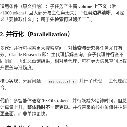
适用条件（原文归纳）：子任务产生
高 volume 上下文
（常 
>1000 tokens）且大部分与主任务无关；子任务
边界清晰
、可定
义「要抽取什么」；属于
先检索再过滤
类工作。
2. 并行化（Parallelization）
多代理并行可探索更大搜索空间，对
检索与研究
类任务尤其有
效。Claude 
Research
 即：主代理拆解查询，多子代理
并行
查不
同侧面，再汇总蒸馏结果；相对单代理，可在更大信息空间上提
升覆盖与准确度。
核心实现：分解问题 → 
 并行子代理 → 主代理综
asyncio.gather
合。
代价
：多智能体通常 
3～10× token
；并行能减少墙钟时间，但总
计算量上升，
整体耗时不一定更短
。并行带来的核心价值往往是
更全面
，而非单纯更快。