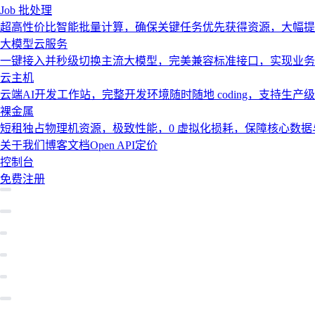
Job 批处理
超高性价比智能批量计算，确保关键任务优先获得资源，大幅提
大模型云服务
一键接入并秒级切换主流大模型，完美兼容标准接口，实现业务
云主机
云端AI开发工作站，完整开发环境随时随地 coding，支持生产
裸金属
短租独占物理机资源，极致性能，0 虚拟化损耗，保障核心数
关于我们
博客
文档
Open API
定价
控制台
免费注册