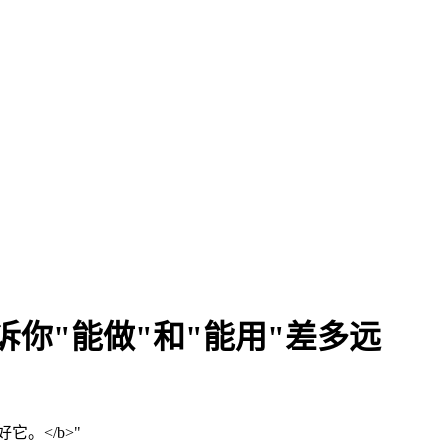
务告诉你"能做"和"能用"差多远
好它。</b>
"