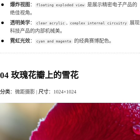
爆炸视图
：
是展示精密电子产品的
floating exploded view
绝佳视角。
透明美学
：
,
展现
clear acrylic
complex internal circuitry
科技产品的内部机械美。
霓虹光效
：
的经典赛博配色。
cyan and magenta
04 玫瑰花瓣上的雪花
分类
：微距摄影 | 
尺寸
：1024×1024