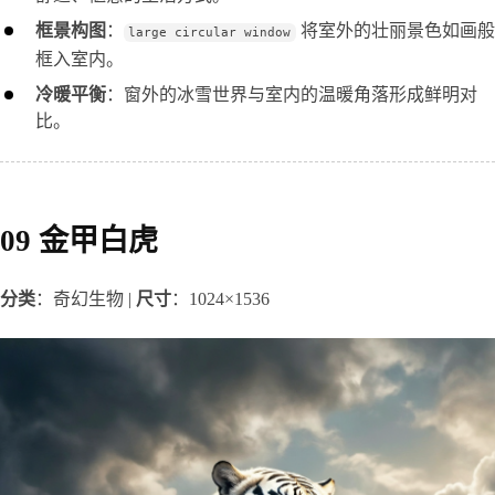
框景构图
：
将室外的壮丽景色如画般
large circular window
框入室内。
冷暖平衡
：窗外的冰雪世界与室内的温暖角落形成鲜明对
比。
09 金甲白虎
分类
：奇幻生物 | 
尺寸
：1024×1536