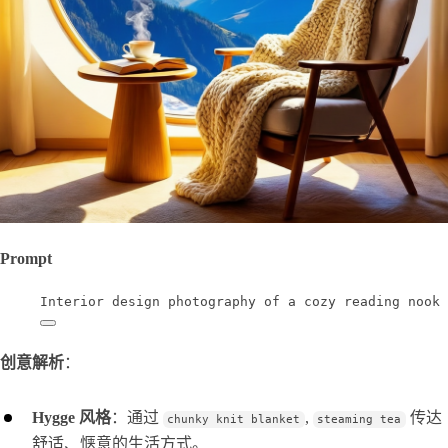
Prompt
Interior design photography of a cozy reading nook 
创意解析
：
Hygge 风格
：通过
,
传达
chunky knit blanket
steaming tea
舒适、惬意的生活方式。