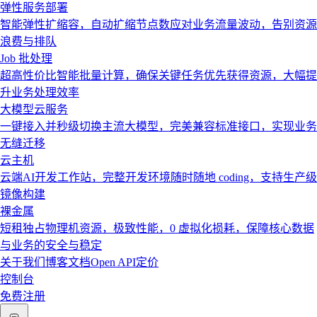
弹性服务部署
智能弹性扩缩容，自动扩缩节点数应对业务流量波动，告别资源
浪费与排队
Job 批处理
超高性价比智能批量计算，确保关键任务优先获得资源，大幅提
升业务处理效率
大模型云服务
一键接入并秒级切换主流大模型，完美兼容标准接口，实现业务
无缝迁移
云主机
云端AI开发工作站，完整开发环境随时随地 coding，支持生产级
镜像构建
裸金属
短租独占物理机资源，极致性能，0 虚拟化损耗，保障核心数据
与业务的安全与稳定
关于我们
博客
文档
Open API
定价
控制台
免费注册