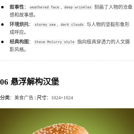
叙事性
：
,
刻画了人物的沧桑
weathered face
deep wrinkles
感和故事感。
环境烘托
：
,
与人物的坚毅形象形
stormy sea
dark clouds
成呼应。
经典构图
：
指向极具穿透力的人文摄
Steve McCurry style
影风格。
06 悬浮解构汉堡
分类
：美食广告 | 
尺寸
：1024×1024