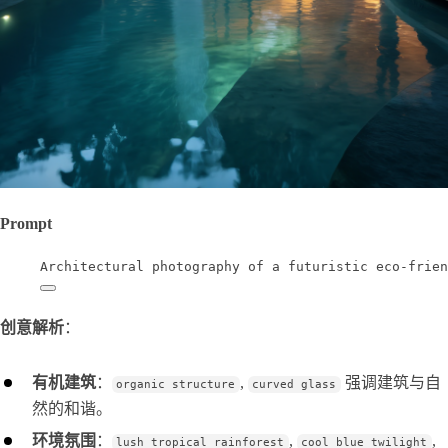
Prompt
Architectural photography of a futuristic eco-frien
创意解析
：
有机建筑
：
,
强调建筑与自
organic structure
curved glass
然的和谐。
环境氛围
：
,
,
lush tropical rainforest
cool blue twilight