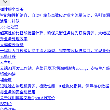
弹性服务部署
智能弹性扩缩容，自动扩缩节点数应对业务流量波动，告别资源
浪费与排队
Job 批处理
超高性价比智能批量计算，确保关键任务优先获得资源，大幅提
升业务处理效率
大模型云服务
一键接入并秒级切换主流大模型，完美兼容标准接口，实现业务
无缝迁移
云主机
云端AI开发工作站，完整开发环境随时随地 coding，支持生产级
镜像构建
裸金属
短租独占物理机资源，极致性能，0 虚拟化损耗，保障核心数据
与业务的安全与稳定
关于我们
博客
文档
Open API
定价
控制台
免费注册