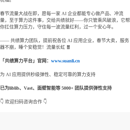
春节流量大战在即，愿每一家 AI 企业都能专心做产品、冲流
量，至于算力这件事，交给共绩就好——你只管乘风破浪，它帮
你扛住算力压力，守住每一波流量红利，过一个安心年。
—— 共绩算力团队，提前祝各位 AI 应用企业，春节大卖，服务
器不崩，睡个安稳觉！流量长虹 🧧
「共绩算力平台」官网：
www.suanli.cn
为 AI 应用提供秒级弹性、稳定可靠的算力支持
已为
liblib、Va
s
t、
面壁智能等 5000+ 团队提供弹性支持
👇 欢迎扫码咨询合作 👇