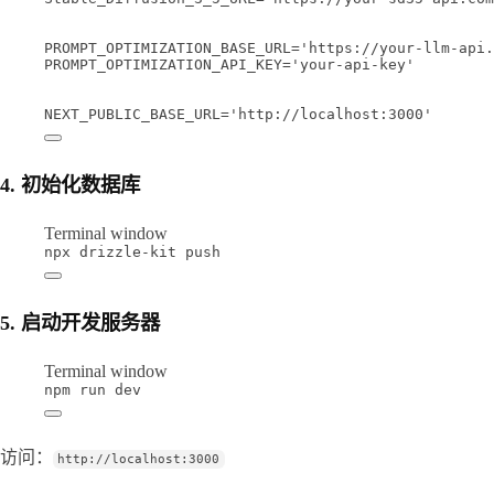
PROMPT_OPTIMIZATION_BASE_URL='https://your-llm-api.
PROMPT_OPTIMIZATION_API_KEY='your-api-key'
NEXT_PUBLIC_BASE_URL='http://localhost:3000'
4. 初始化数据库
Terminal window
npx
drizzle-kit
push
5. 启动开发服务器
Terminal window
npm
run
dev
访问：
http://localhost:3000