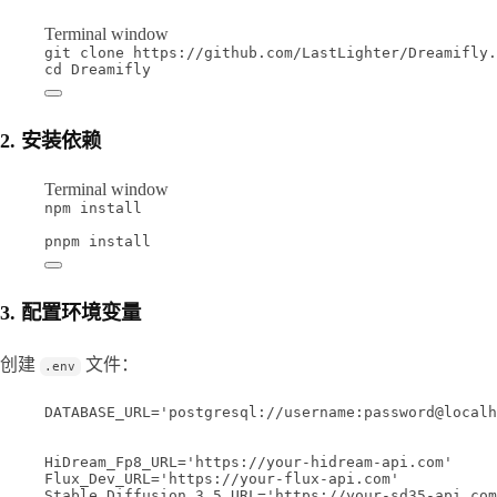
Terminal window
git
clone
https://github.com/LastLighter/Dreamifly.
cd
Dreamifly
2. 安装依赖
Terminal window
npm
install
pnpm
install
3. 配置环境变量
创建 
 文件：
.env
DATABASE_URL='postgresql://username:password@localh
HiDream_Fp8_URL='https://your-hidream-api.com'
Flux_Dev_URL='https://your-flux-api.com'
Stable_Diffusion_3_5_URL='https://your-sd35-api.com