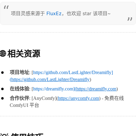
项目灵感来源于 
FluxEz
，也欢迎 star 该项目~
🌐 相关资源
项目地址
: [
https://github.com/LastLighter/Dreamifly]
(
https://github.com/LastLighter/Dreamifly
)
在线体验
: [
https://dreamifly.com](
https://dreamifly.com
)
合作伙伴
: [AnyComfy](
https://anycomfy.com
) - 免费在线 
ComfyUI 平台