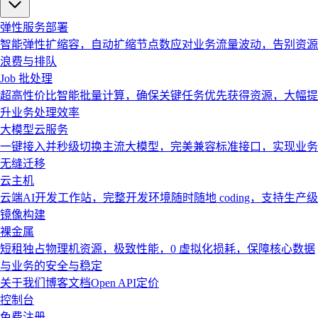
弹性服务部署
智能弹性扩缩容，自动扩缩节点数应对业务流量波动，告别资源
浪费与排队
Job 批处理
超高性价比智能批量计算，确保关键任务优先获得资源，大幅提
升业务处理效率
大模型云服务
一键接入并秒级切换主流大模型，完美兼容标准接口，实现业务
无缝迁移
云主机
云端AI开发工作站，完整开发环境随时随地 coding，支持生产级
镜像构建
裸金属
短租独占物理机资源，极致性能，0 虚拟化损耗，保障核心数据
与业务的安全与稳定
关于我们
博客
文档
Open API
定价
控制台
免费注册