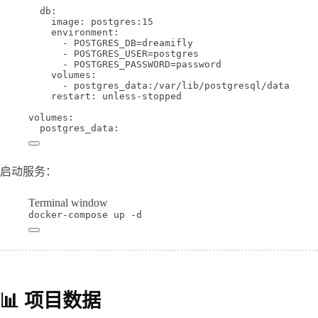
db
:
image
: 
postgres:15
environment
:
- 
POSTGRES_DB=dreamifly
- 
POSTGRES_USER=postgres
- 
POSTGRES_PASSWORD=password
volumes
:
- 
postgres_data:/var/lib/postgresql/data
restart
: 
unless-stopped
volumes
:
postgres_data
:
启动服务：
Terminal window
docker-compose
up
-d
📊 项目数据