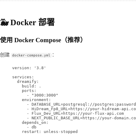
🐳 Docker 部署
使用 Docker Compose（推荐）
创建 
：
docker-compose.yml
version
: 
'3.8'
services
:
dreamify
:
build
: 
.
ports
:
- 
"3000:3000"
environment
:
- 
DATABASE_URL=postgresql://postgres:password
- 
HiDream_Fp8_URL=https://your-hidream-api.co
- 
Flux_Dev_URL=https://your-flux-api.com
- 
NEXT_PUBLIC_BASE_URL=https://your-domain.co
depends_on
:
- 
db
restart
: 
unless-stopped