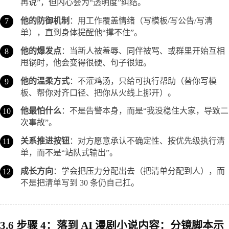
再说”，但内心会为“透明度”纠结。
他的防御机制
：用工作覆盖情绪（写模板/写公告/写清
单），直到身体提醒他“撑不住”。
他的爆发点
：当新人被羞辱、同伴被骂、或群里开始互相
甩锅时，他会变得很硬、句子很短。
他的温柔方式
：不灌鸡汤，只给可执行帮助（替你写模
板、帮你对齐口径、把你从火线上挪开）。
他最怕什么
：不是告警本身，而是“我没稳住大家，导致二
次事故”。
关系推进按钮
：对方愿意承认不确定性、按优先级执行清
单，而不是“站队式输出”。
成长方向
：学会把压力分配出去（把清单分配到人），而
不是把清单写到 30 条仍自己扛。
3.6 步骤 4：落到 AI 漫剧小说内容：分镜脚本示