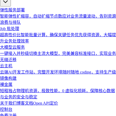
弹性服务部署
智能弹性扩缩容，自动扩缩节点数应对业务流量波动，告别资源
浪费与排队
Job 批处理
超高性价比智能批量计算，确保关键任务优先获得资源，大幅提
升业务处理效率
大模型云服务
一键接入并秒级切换主流大模型，完美兼容标准接口，实现业务
无缝迁移
云主机
云端AI开发工作站，完整开发环境随时随地 coding，支持生产级
镜像构建
裸金属
短租独占物理机资源，极致性能，0 虚拟化损耗，保障核心数据
与业务的安全与稳定
关于我们
博客
文档
Open API
定价
控制台
免费注册