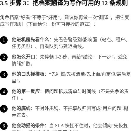
3.5 步骤 3：把档案翻译为写作可用的 12 条规则
角色档案“好看”不等于“好用”。建议你再做一次“翻译”，把它变
成写作规则（下面给你一份可直接抄的范式）：
他进机房先看什么
：先看告警级别/影响面（站点、租户、
任务类型）、再看队列与延迟曲线。
他怎么开口
：先停顿 1-2 秒，再给“结论 + 下一步”，避免
情绪扩散。
他的口头禅模板
：“先别慌/先拉清单/先止血/再定位/最后复
盘”。
他的第一反应
：把问题拆成清单与时间线（不是先争论责
任）。
他的底线
：不对外甩锅、不把事故归因写成“用户问题”糊
弄过去。
他会动摇的条件
：当 SLA 快扛不住时，他会倾向“先恢复