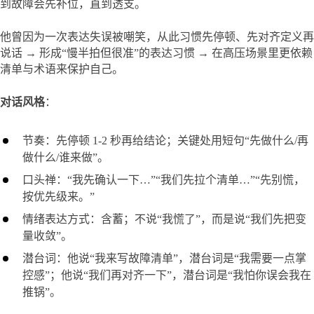
到故障会先补位，直到透支。
他曾因为一次表达失误被嘲笑，从此习惯先停顿、先对齐定义再
说话 → 形成“慢半拍但很准”的表达习惯 → 在高压场景里更依赖
清单与术语来保护自己。
对话风格
：
节奏：先停顿 1-2 秒再给结论；关键处用短句“先做什么/再
做什么/谁来做”。
口头禅：“我先确认一下…”“我们先拉个清单…”“先别慌，
按优先级来。”
情绪表达方式：含蓄；不说“我慌了”，而是说“我们先把变
量收敛”。
潜台词：他说“我来写故障清单”，潜台词是“我需要一点掌
控感”；他说“我们再对齐一下”，潜台词是“我怕你误会我在
推锅”。