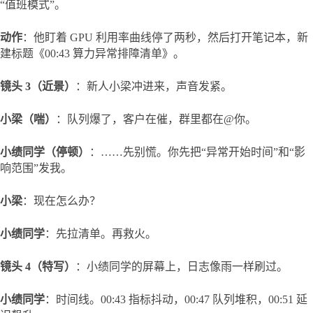
“值班模式”。
动作
：他盯着 GPU 利用率曲线停了两秒，然后打开笔记本，新
建标题《00:43 算力异常排障清单》。
镜头 3（近景）
：新人小梁冲进来，声音发紧。
小梁（喘）
：队列爆了，客户在催，群里都在@你。
小绩同学（停顿）
：……先别慌。你先把“异常开始时间”和“影
响范围”发我。
小梁
：现在怎么办？
小绩同学
：先拉清单。再救火。
镜头 4（特写）
：小绩同学的屏幕上，日志像雨一样刷过。
小绩同学
：时间线。00:43 指标抖动，00:47 队列堆积，00:51 延