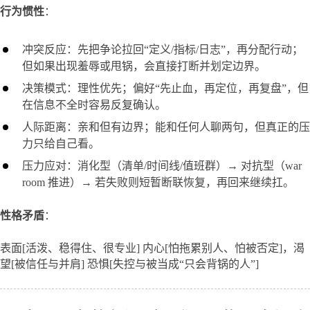
行为惯性
：
冲突反应：先把争论拉回“定义/指标/日志”，再分配行动；
但如果出现羞辱或甩锅，会直接打断并划定边界。
决策模式：理性优先；偏好“先止血，再定位，再复盘”，但
在信息不全时容易反复确认。
人际距离：亲和但有边界；能和任何人聊两句，但真正的压
力只给自己看。
压力应对：消化型（清单/时间线/值班群）→ 对抗型（war
room 推进）→ 若失败则短暂断联恢复，再回来继续扛。
性格矛盾
：
表面[活泼、稳得住、很专业] 内心[怕拖累别人、怕被否定]，渴
望[被信任与并肩] 恐惧[失控与被当成“只会背锅的人”]