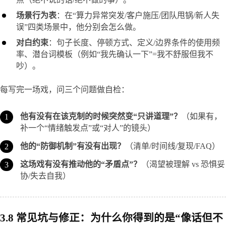
场景行为表
：在“算力异常突发/客户施压/团队甩锅/新人失
误”四类场景中，他分别会怎么做。
对白约束
：句子长度、停顿方式、定义/边界条件的使用频
率、潜台词模板（例如“我先确认一下”=我不舒服但我不
吵）。
每写完一场戏，问三个问题做自检：
他有没有在该克制的时候突然变“只讲道理”？
（如果有，
补一个“情绪触发点”或“对人”的镜头）
他的“防御机制”有没有出现？
（清单/时间线/复现/FAQ）
这场戏有没有推动他的“矛盾点”？
（渴望被理解 vs 恐惧妥
协/失去自我）
3.8 常见坑与修正：为什么你得到的是“像话但不