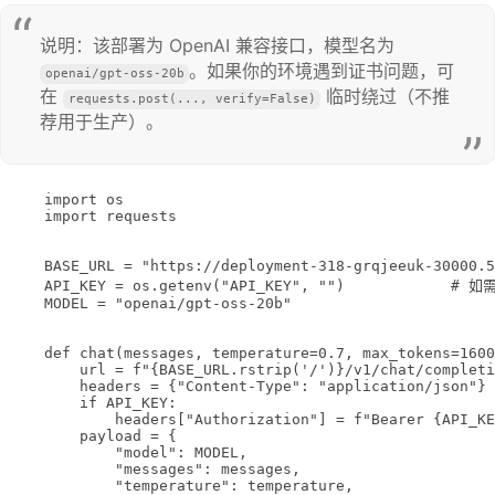
说明：该部署为 OpenAI 兼容接口，模型名为 
。如果你的环境遇到证书问题，可
openai/gpt-oss-20b
在 
 临时绕过（不推
requests.post(..., verify=False)
荐用于生产）。
import
 os
import
 requests
BASE_URL
=
"https://deployment-318-grqjeeuk-30000.5
API_KEY
=
 os.getenv(
"API_KEY"
, 
""
)            
# 如需
MODEL
=
"openai/gpt-oss-20b"
def
chat
(messages, temperature
=
0.7
, max_tokens
=
1600
url 
=
f
"
{
BASE_URL
.rstrip(
'/'
)
}
/v1/chat/completi
headers 
=
 {
"Content-Type"
: 
"application/json"
}
if
API_KEY
:
headers[
"Authorization"
] 
=
f
"Bearer 
{
API_KE
payload 
=
 {
"model"
: 
MODEL
,
"messages"
: messages,
"temperature"
: temperature,