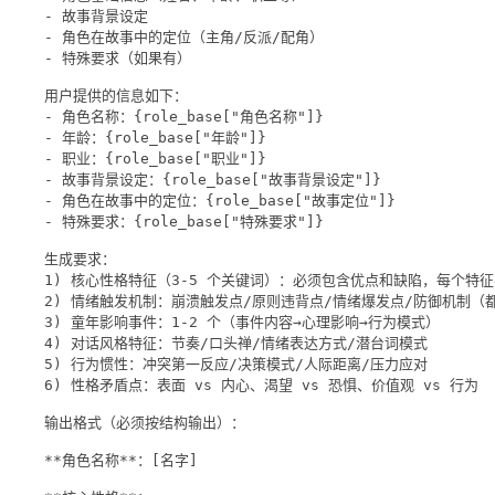
- 故事背景设定
- 角色在故事中的定位（主角/反派/配角）
- 特殊要求（如果有）
用户提供的信息如下：
- 角色名称：
{
role_base[
"角色名称"
]
}
- 年龄：
{
role_base[
"年龄"
]
}
- 职业：
{
role_base[
"职业"
]
}
- 故事背景设定：
{
role_base[
"故事背景设定"
]
}
- 角色在故事中的定位：
{
role_base[
"故事定位"
]
}
- 特殊要求：
{
role_base[
"特殊要求"
]
}
生成要求：
1) 核心性格特征（3-5 个关键词）：必须包含优点和缺陷，每个特
2) 情绪触发机制：崩溃触发点/原则违背点/情绪爆发点/防御机制（
3) 童年影响事件：1-2 个（事件内容→心理影响→行为模式）
4) 对话风格特征：节奏/口头禅/情绪表达方式/潜台词模式
5) 行为惯性：冲突第一反应/决策模式/人际距离/压力应对
6) 性格矛盾点：表面 vs 内心、渴望 vs 恐惧、价值观 vs 行为
输出格式（必须按结构输出）：
**角色名称**：[名字]