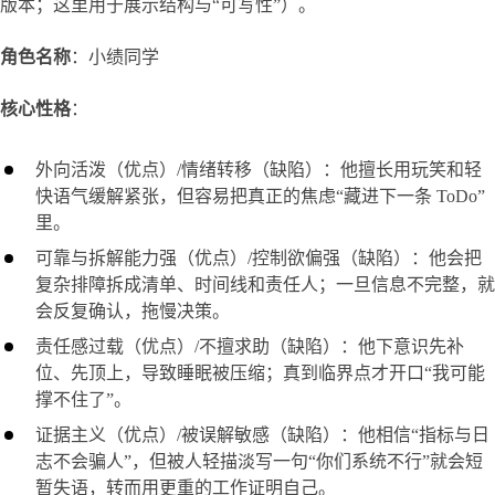
版本；这里用于展示结构与“可写性”）。
角色名称
：小绩同学
核心性格
：
外向活泼（优点）/情绪转移（缺陷）：他擅长用玩笑和轻
快语气缓解紧张，但容易把真正的焦虑“藏进下一条 ToDo”
里。
可靠与拆解能力强（优点）/控制欲偏强（缺陷）：他会把
复杂排障拆成清单、时间线和责任人；一旦信息不完整，就
会反复确认，拖慢决策。
责任感过载（优点）/不擅求助（缺陷）：他下意识先补
位、先顶上，导致睡眠被压缩；真到临界点才开口“我可能
撑不住了”。
证据主义（优点）/被误解敏感（缺陷）：他相信“指标与日
志不会骗人”，但被人轻描淡写一句“你们系统不行”就会短
暂失语，转而用更重的工作证明自己。