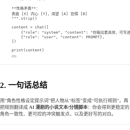
**性格矛盾**：
表面 [X] 内心 [Y]，渴望 [A] 恐惧 [B]
"""
.strip()
content 
=
 chat([
{
"role"
: 
"system"
, 
"content"
: 
"你输出要具体、可写
{
"role"
: 
"user"
, 
"content"
: 
PROMPT
},
])
print
(content)
2. 一句话总结
用“角色性格设定提示词”把人物从“标签”变成“可执行规则”，再
把规则翻译成 
AI 漫剧的小说文本/分镜脚本
：你会得到更稳定的
角色一致性、更可控的冲突触发点，以及更好写的对白。