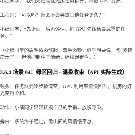
小绩同学：“我们先把高优先级任务拆分，释放 GPU 资源。”
工程师：“可以吗？但会不会导致其他任务更久？”
小绩同学：“先止血，后再评估。把 GPU 先拨给最急需的任
务。”
（小绩同学的眉毛微微皱起，双手微颤，似乎想要说一句“我快
崩溃了”，但他抑制住了情绪，继续敲键盘。）
3.6.4 场景 04：绿区回归 · 温柔收束（API 实际生成）
镜头：任务队列逐步被清空，GPU 利用率慢慢回升，机房的灯
光变得柔和。
动作：小绩同学轻轻抚摸自己的手指，放慢呼吸。
旁白：系统终于稳定，像山间的风慢慢平息。