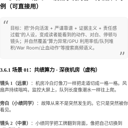
例（可直接用）
目标：把“外向活泼 + 严谨靠谱 + 证据主义 + 责任感
过载”的人设，变成读者能看到的动作、对白、停顿与
镜头；并自然覆盖“算力异常/GPU 利用率低/队列堆
积/War Room/止血动作”等搜索高频语义。
3.6.1 场景 01：共绩算力 · 深夜机房（虚构）
镜头 1（远景）
：机房冷白灯像刀一样把走道切成一格一格。风
扇声持续嗡鸣，监控大屏上，队列长度像潮水一样往上爬。
旁白（小绩同学）
：故障从来不是突然发生的。它只是突然被你
看见。
镜头 2（中景）
：小绩同学把工牌翻到背面，像把自己切换到