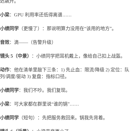
迟飙升。
小梁
：GPU 利用率还低得离谱……
小绩同学
（更慢了）：那说明算力没用在“该用的地方”。
音效
：滴——（告警升级）
镜头 5（中景）
：小绩同学把耳机戴上，像给自己扣上战盔。
动作
：他在清单里敲下三条：1) 先止血：限流/降级 2) 定位：队
列/调度/驱动 3) 复盘：指标口径。
小绩同学
：我们不吵。我们复现。
小梁
：可大家都在群里说“谁的锅”……
小绩同学
（短句）：先把服务救回来。锅我先背着。