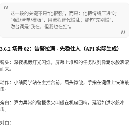
这一段的关键不是“他很强”，而是：他把情绪压进“时
间线/清单/模板”，用流程替代慌乱；那句“先别慌”，
潜台词是“我在，但我也在扛”。
3.6.2 场景 02：告警拉满 · 先稳住人（API 实际生成）
镜头：深夜机房灯光闪烁，屏幕上堆积的任务队列像潮水般滚滚
而来。
动作：小绩同学站在主控台前，眉头微皱，手指在键盘上快速敲
击。
旁白：算力异常的警报像尖叫般在机房回响，延迟如洪水般冲
击。
对白：