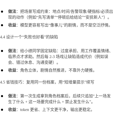
做法
：把场景写成约束：地点/时间/告警现象/硬指标/必须出
现的动作（例如“先写清单”“停顿后给结论”“安抚新人”）。
收益
：模型更容易写出“像事儿”的剧情，而不是空泛抒情。
4.4 设计一个“失败也好看”的缺陷
做法
：给小绩同学固定缺陷：过度承担、用工作覆盖情绪、
临界点才求助。然后每 2-3 场戏让缺陷造成代价（例如误
会、错过休息、沟通变硬）。
收益
：角色立体，剧情自然推进，不靠外力硬推。
4.5 省钱技巧：复用同一份档案，用“短增量提示”续写
做法
：第一次生成拿到角色档案后，后续只追加“上一场发
生了什么 + 这一场要完成什么 + 禁止发生什么”。
收益
：token 更省、上下文更干净，输出更稳定。