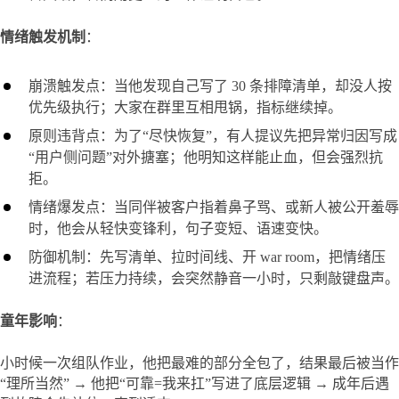
情绪触发机制
：
崩溃触发点：当他发现自己写了 30 条排障清单，却没人按
优先级执行；大家在群里互相甩锅，指标继续掉。
原则违背点：为了“尽快恢复”，有人提议先把异常归因写成
“用户侧问题”对外搪塞；他明知这样能止血，但会强烈抗
拒。
情绪爆发点：当同伴被客户指着鼻子骂、或新人被公开羞辱
时，他会从轻快变锋利，句子变短、语速变快。
防御机制：先写清单、拉时间线、开 war room，把情绪压
进流程；若压力持续，会突然静音一小时，只剩敲键盘声。
童年影响
：
小时候一次组队作业，他把最难的部分全包了，结果最后被当作
“理所当然” → 他把“可靠=我来扛”写进了底层逻辑 → 成年后遇