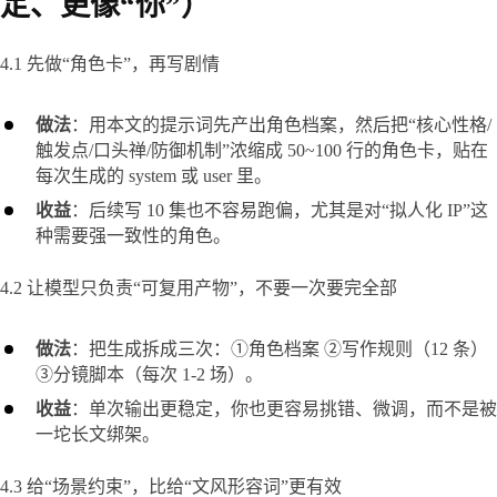
定、更像“你”）
4.1 先做“角色卡”，再写剧情
做法
：用本文的提示词先产出角色档案，然后把“核心性格/
触发点/口头禅/防御机制”浓缩成 50~100 行的角色卡，贴在
每次生成的 system 或 user 里。
收益
：后续写 10 集也不容易跑偏，尤其是对“拟人化 IP”这
种需要强一致性的角色。
4.2 让模型只负责“可复用产物”，不要一次要完全部
做法
：把生成拆成三次：①角色档案 ②写作规则（12 条）
③分镜脚本（每次 1-2 场）。
收益
：单次输出更稳定，你也更容易挑错、微调，而不是被
一坨长文绑架。
4.3 给“场景约束”，比给“文风形容词”更有效