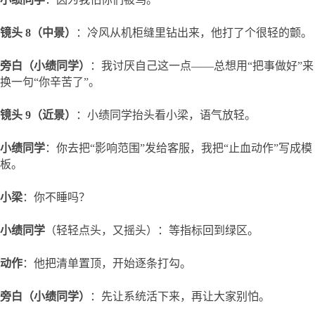
镜头 8（中景）
：冷风从机柜缝里钻出来，他打了个很轻的颤。
旁白（小绩同学）
：我讨厌自己这一点——总想用“把事做好”来
换一句“你辛苦了”。
镜头 9（近景）
：小绩同学抬头看小梁，语气放轻。
小绩同学
：你去把“影响范围”发给客服，我把“止血动作”写成模
板。
小梁
：你不睡吗？
小绩同学
（轻轻点头，又摇头）：等指标回到绿区。
动作
：他把清单置顶，开始逐条打勾。
旁白（小绩同学）
：先让系统活下来，再让大家别怕。