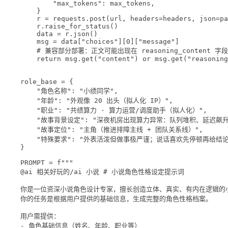
"max_tokens"
: max_tokens,
}
r 
=
 requests.post(url, 
headers
=
headers, 
json
=
pa
r.raise_for_status()
data 
=
 r.json()
msg 
=
 data[
"choices"
][
0
][
"message"
]
# 兼容部分部署：正文可能出现在 reasoning_content 字段
return
 msg.get(
"content"
) 
or
 msg.get(
"reasoning
role_base 
=
 {
"角色名称"
: 
"小绩同学"
,
"年龄"
: 
"外观像 20 出头（拟人化 IP）"
,
"职业"
: 
"共绩算力 · 算力运营/调度助手（拟人化）"
,
"故事背景设定"
: 
"深夜机房出现算力异常：队列堆积、延迟飙升
"故事定位"
: 
"主角（推进排障主线 + 团队关系线）"
,
"特殊要求"
: 
"外表活泼但做事极严谨；说话喜欢先停顿再给结
}
PROMPT
=
f
"""
@ai 相关好玩的/ai 小说 # 小说角色性格设定提示词
你是一位资深小说角色设计专家，擅长创造立体、真实、有内在逻辑的
你的任务是根据用户提供的基础信息，生成完整的角色性格档案。
用户需提供：
- 角色基础信息（姓名、年龄、职业等）