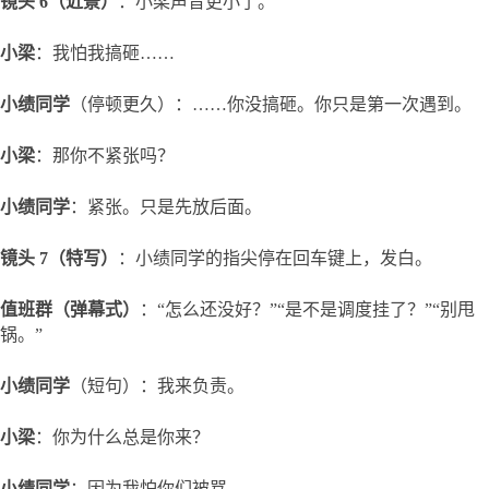
镜头 6（近景）
：小梁声音更小了。
小梁
：我怕我搞砸……
小绩同学
（停顿更久）：……你没搞砸。你只是第一次遇到。
小梁
：那你不紧张吗？
小绩同学
：紧张。只是先放后面。
镜头 7（特写）
：小绩同学的指尖停在回车键上，发白。
值班群（弹幕式）
：“怎么还没好？”“是不是调度挂了？”“别甩
锅。”
小绩同学
（短句）：我来负责。
小梁
：你为什么总是你来？
小绩同学
：因为我怕你们被骂。