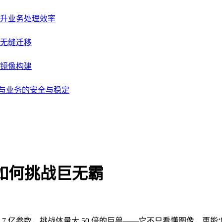
升业务处理效率
无缝迁移
级镜像构建
据与业务的安全与稳定
.1 如何挑战巨无霸
c-0.1 以区区 25.7 亿参数，挑战体量大 50 倍的巨兽——它不只