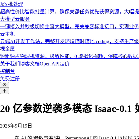
Job 批处理
超高性价比智能批量计算，确保关键任务优先获得资源，大幅提
大模型云服务
一键接入并秒级切换主流大模型，完美兼容标准接口，实现业务
云主机
云端AI开发工作站，完整开发环境随时随地 coding，支持生产
裸金属
短租独占物理机资源，极致性能，0 虚拟化损耗，保障核心数
关于我们
博客
文档
Open API
定价
控制台
免费注册
20 亿参数逆袭多模态 Isaac-0
2025年9月19日
"
在 AI 的‘参数竞赛’中，PerceptronAI 的 Isaa