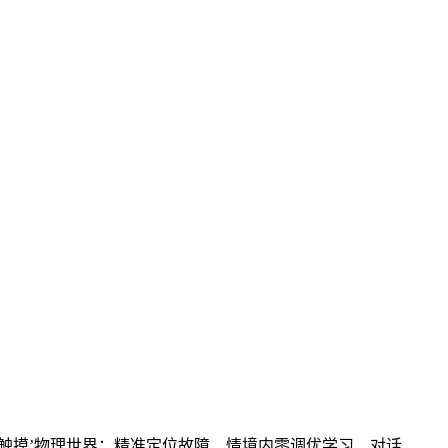
看懂图像，更能‘触摸’物理世界：精准定位故障、情境内零调优学习、对话