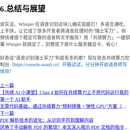
6.总结与展望
说实话，Whisper 在语音识别这块儿确实挺能打！多语言通吃、
上手快，让它成了很多开发者搞语音处理时的“瑞士军刀” 。你
想快速搭个稳定可靠的语音转文字服务？用「共绩算力」一键部
署 Whisper 就搞定了，别管底下是什么服务器显卡，省心！
好奇这“语音识别瑞士军刀”到底有多利索？现在就去共绩算力控
制台（
https://console.suanli.cn）开箱试试，分分钟开启语音转写
体验！
上一篇
【共绩 AI 小课堂】Class 4 如何在共绩算力上不用代码运行我的
第一个 AI 助手
无需代码基础，通过共绩算力“预制镜像 + 弹性 GPU”方案（如
Open Web UI + Qwen3 30B），5 步完成自托管大模型部署——
下一篇
亲手部署专属语言模型，穿透技术迷雾，掌握 AI 时代核心实践
PDF 解析技术的进化：从识别字符到理解内容
力。
厌倦了手动解析 PDF 的繁琐？本文深入揭示 PDF 文档的指令集