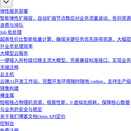
弹性服务部署
智能弹性扩缩容，自动扩缩节点数应对业务流量波动，告别资源
浪费与排队
Job 批处理
超高性价比智能批量计算，确保关键任务优先获得资源，大幅提
升业务处理效率
大模型云服务
一键接入并秒级切换主流大模型，完美兼容标准接口，实现业务
无缝迁移
云主机
云端AI开发工作站，完整开发环境随时随地 coding，支持生产级
镜像构建
裸金属
短租独占物理机资源，极致性能，0 虚拟化损耗，保障核心数据
与业务的安全与稳定
关于我们
博客
文档
Open API
定价
控制台
免费注册