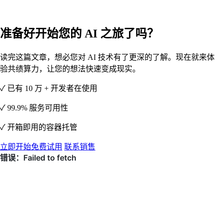
本质，从文件结构解剖到 AI 解析技术演进，详解多模态融合与
端到端架构如何实现智能文档理解，带您掌握从二进制代码到结
构化数据的转换奥秘。
准备好开始您的 AI 之旅了吗？
读完这篇文章，想必您对 AI 技术有了更深的了解。现在就来体
验共绩算力，让您的想法快速变成现实。
✓ 已有 10 万 + 开发者在使用
✓ 99.9% 服务可用性
✓ 开箱即用的容器托管
立即开始免费试用
联系销售