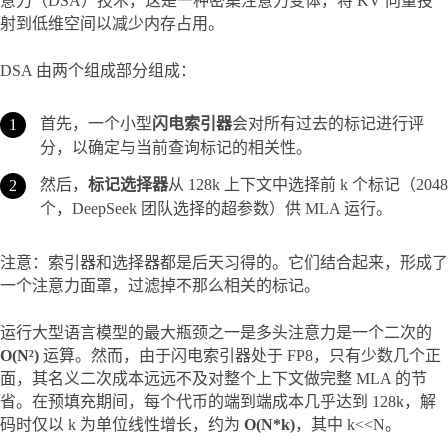
意力（DSA）技术，这是一种密集注意力变体，将 KV 向量投
射到低维空间以减少内存占用。
DSA 由两个组成部分组成：
首先，一个小型
闪电索引器
会对所有过去的标记进行评
分，以确定与当前查询标记的相关性。
然后，
标记选择器
从 128k 上下文中选择前 k 个标记（2048
个，DeepSeek 团队选择的超参数）供 MLA 运行。
注意：索引器和选择器都是后天习得的。它们结合起来，形成了
一个注意力面罩，过滤掉不那么相关的标记。
运行大型语言模型的最大瓶颈之一是多头注意力是一个二次的 
O(N²)
 运算。然而，由于闪电索引器处于 FP8，只有少数几个正
面，其名义二次成本远远不及对整个上下文做完整 MLA 的节
省。在预填充期间，每个代币的端到端成本几乎达到 128k，解
码时仅以 k 为单位线性增长，约为 
O(N*k)
，其中 k<<N。