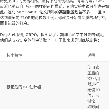
历史上 RL 的支出相比，显得不成比例地高。有趣的是，Grok 
最近也承认自己处于同样的运作模式，其他实验室很可能也是如
此。这与 Meta ScaleRL 论文所称的
高回报区划
差不多：一旦 RL 
达到训练前 FLOP 的两位数比例，你就会开始看到质的新行为，
而非边缘的打磨。
DeepSeek 使用 
GRPO
，但实现了近期理论论文中讨论的修复。
他们从 GxPO 变体群中选取了一些子集来诱导训练稳定性：
技术特性
说明
使用修
正后的 
K3 估计
器进行
修正后的 KL 估计器
无偏 KL 
估计已
讨论一
段时间