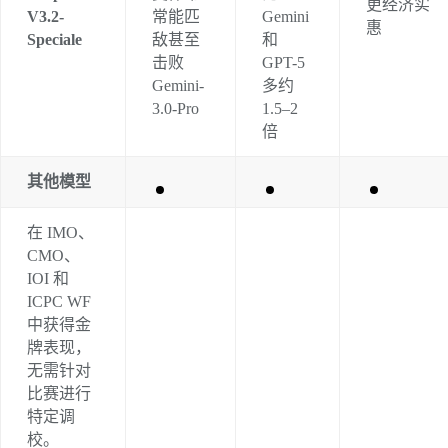
更经济实
V3.2-
常能匹
Gemini 
惠
Speciale
敌甚至
和 
击败 
GPT-5 
Gemini-
多约 
3.0-Pro
1.5–2 
倍
其他模型
在 IMO、
CMO、
IOI 和 
ICPC WF 
中获得金
牌表现，
无需针对
比赛进行
特定调
校。