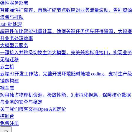
弹性服务部署
智能弹性扩缩容，自动扩缩节点数应对业务流量波动，告别资源
浪费与排队
Job 批处理
超高性价比智能批量计算，确保关键任务优先获得资源，大幅提
升业务处理效率
大模型云服务
一键接入并秒级切换主流大模型，完美兼容标准接口，实现业务
无缝迁移
云主机
云端AI开发工作站，完整开发环境随时随地 coding，支持生产级
镜像构建
裸金属
短租独占物理机资源，极致性能，0 虚拟化损耗，保障核心数据
与业务的安全与稳定
关于我们
博客
文档
Open API
定价
控制台
免费注册