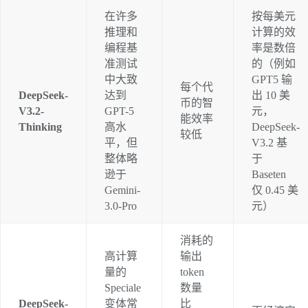
在许多
按每美元
推理和
计算的效
编程基
率是数倍
准测试
的（例如 
中大致
GPT5 输
每个代
DeepSeek-
达到 
出 10 美
币的智
V3.2-
GPT-5 
元，
能效率
Thinking
高水
DeepSeek-
较低
平，但
V3.2 基
整体略
于 
逊于 
Baseten 
Gemini-
仅 0.45 美
3.0-Pro
元）
消耗的
高计算
输出 
量的 
token 
Speciale 
数量
DeepSeek-
变体常
比 