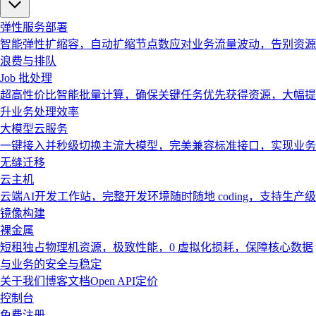
弹性服务部署
智能弹性扩缩容，自动扩缩节点数应对业务流量波动，告别资源
浪费与排队
Job 批处理
超高性价比智能批量计算，确保关键任务优先获得资源，大幅提
升业务处理效率
大模型云服务
一键接入并秒级切换主流大模型，完美兼容标准接口，实现业务
无缝迁移
云主机
云端AI开发工作站，完整开发环境随时随地 coding，支持生产级
镜像构建
裸金属
短租独占物理机资源，极致性能，0 虚拟化损耗，保障核心数据
与业务的安全与稳定
关于我们
博客
文档
Open API
定价
控制台
免费注册