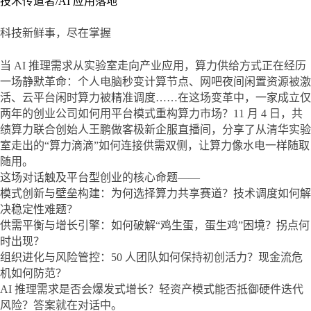
技术传道者/AI 应用落地
科技新鲜事，尽在掌握
当 AI 推理需求从实验室走向产业应用，算力供给方式正在经历
一场静默革命：个人电脑秒变计算节点、网吧夜间闲置资源被激
活、云平台闲时算力被精准调度……在这场变革中，一家成立仅
两年的创业公司如何用平台模式重构算力市场？11 月 4 日，共
绩算力联合创始人王鹏做客极新企服直播间，分享了从清华实验
室走出的“算力滴滴”如何连接供需双侧，让算力像水电一样随取
随用。

这场对话触及平台型创业的核心命题——

模式创新与壁垒构建：为何选择算力共享赛道？技术调度如何解
决稳定性难题？

供需平衡与增长引擎：如何破解“鸡生蛋，蛋生鸡”困境？拐点何
时出现？

组织进化与风险管控：50 人团队如何保持初创活力？现金流危
机如何防范？

AI 推理需求是否会爆发式增长？轻资产模式能否抵御硬件迭代
风险？答案就在对话中。