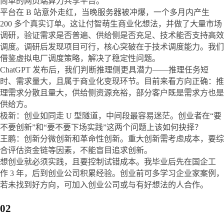
简单的网页端算力共享平台。

平台在 B 站意外走红，当晚服务器被冲爆，一个多月内产生 
200 多个真实订单。这让付智萌生商业化想法，并做了大量市场
调研，验证需求是否普遍、供给侧是否充足、技术能否支持高效
调度。调研后发现项目可行，核心突破在于技术调度能力。我们
借鉴虚拟电厂调度策略，解决了稳定性问题。

ChatGPT 发布后，我们判断推理侧更具潜力——推理任务短
时、需求量大，且属于商业化变现环节。目前来看方向正确：推
理需求分散且量大，供给侧资源充裕，部分客户既是需求方也是
供给方。

极新：创业如同走 U 型隧道，中间段最容易迷茫。创业者在“要
不要创新”和“要不要下场实践”这两个问题上该如何抉择？

王鹏：创新分微创新和革命性创新。重大创新需考虑成本，要综
合评估资金链等因素，不能盲目追求创新。

想创业就必须实践，且要控制试错成本。我毕业后先在国企工
作 3 年，后到创业公司积累经验。创业前可多学习企业家案例，
若未找到好方向，可加入创业公司或与有好想法的人合作。
02