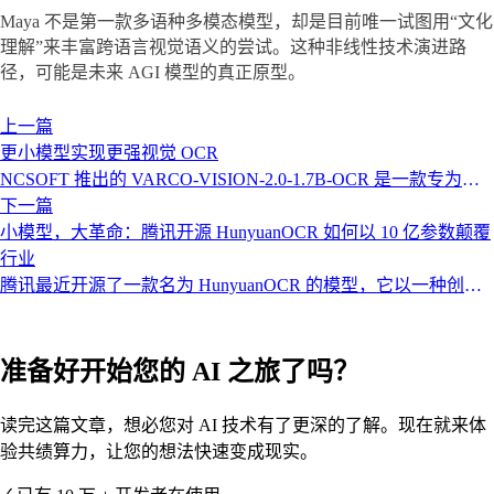
Maya 不是第一款多语种多模态模型，却是目前唯一试图用“文化
理解”来丰富跨语言视觉语义的尝试。这种非线性技术演进路
径，可能是未来 AGI 模型的真正原型。
上一篇
更小模型实现更强视觉 OCR
NCSOFT 推出的 VARCO-VISION-2.0-1.7B-OCR 是一款专为现
实场景打造的轻量级视觉 OCR 模型，通过字符级检测与定位，
下一篇
实现高精确率的布局感知识别能力，尤其适用于文档抽取与多语
小模型，大革命：腾讯开源 HunyuanOCR 如何以 10 亿参数颠覆
种文本分析任务。
行业
腾讯最近开源了一款名为 HunyuanOCR 的模型，它以一种创新
的方法，证明了在 OCR 领域，更小、更智能的模型也能爆发出
颠覆性的力量。
准备好开始您的 AI 之旅了吗？
读完这篇文章，想必您对 AI 技术有了更深的了解。现在就来体
验共绩算力，让您的想法快速变成现实。