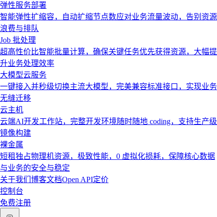
弹性服务部署
智能弹性扩缩容，自动扩缩节点数应对业务流量波动，告别资源
浪费与排队
Job 批处理
超高性价比智能批量计算，确保关键任务优先获得资源，大幅提
升业务处理效率
大模型云服务
一键接入并秒级切换主流大模型，完美兼容标准接口，实现业务
无缝迁移
云主机
云端AI开发工作站，完整开发环境随时随地 coding，支持生产级
镜像构建
裸金属
短租独占物理机资源，极致性能，0 虚拟化损耗，保障核心数据
与业务的安全与稳定
关于我们
博客
文档
Open API
定价
控制台
免费注册