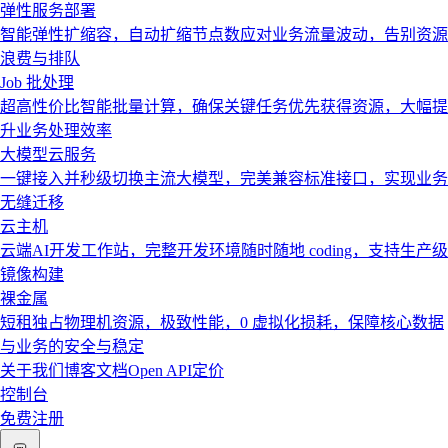
弹性服务部署
智能弹性扩缩容，自动扩缩节点数应对业务流量波动，告别资源
浪费与排队
Job 批处理
超高性价比智能批量计算，确保关键任务优先获得资源，大幅提
升业务处理效率
大模型云服务
一键接入并秒级切换主流大模型，完美兼容标准接口，实现业务
无缝迁移
云主机
云端AI开发工作站，完整开发环境随时随地 coding，支持生产级
镜像构建
裸金属
短租独占物理机资源，极致性能，0 虚拟化损耗，保障核心数据
与业务的安全与稳定
关于我们
博客
文档
Open API
定价
控制台
免费注册