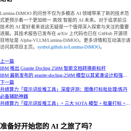
Lumina-DiMOO 的问世不仅为多模态 AI 领域带来了新的技术范
式更预示着一个更加统一 高效 智能的 AI 未来。对于追求前沿
技术的 AI 爱好者来说这无疑是一个值得深入探索与关注的重要
进展。其技术报告已发布在 arXiv 上代码也已在 GitHub 开源项
目地址是 Alpha-VLLM/Lumina-DiMOO。更多详情和互动演示请
访问其项目主页。
synbol.github.io/Lumina-DiMOO
。
上一篇
IBM 推出 Granite Docling 258M 智能文档转换新标杆
IBM 最新发布的 granite-docling-258M 模型以其紧凑设计和强大
的多模态文档理解能力 重新定义了高效文档转换的标准。
下一篇
共绩算力「提示词反推工具」深度评测：图像打标批处理/炼丹
必备辅助神器
共绩算力「提示词反推工具」= 三大 SOTA 模型 + 批量打标 +
自定义系统提示 + 云端按量付费，是目前市面上唯一能 3 分钟
搞定 500 张二次元标注的生产力工具。
准备好开始您的 AI 之旅了吗？