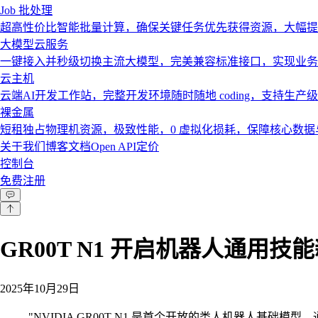
Job 批处理
超高性价比智能批量计算，确保关键任务优先获得资源，大幅提
大模型云服务
一键接入并秒级切换主流大模型，完美兼容标准接口，实现业务
云主机
云端AI开发工作站，完整开发环境随时随地 coding，支持生产
裸金属
短租独占物理机资源，极致性能，0 虚拟化损耗，保障核心数
关于我们
博客
文档
Open API
定价
控制台
免费注册
GR00T N1 开启机器人通用技
2025年10月29日
"
NVIDIA GR00T N1 是首个开放的类人机器人基