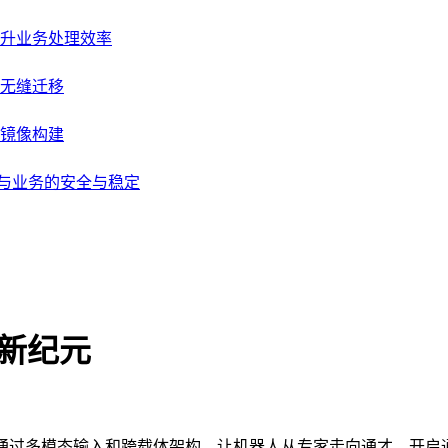
升业务处理效率
无缝迁移
级镜像构建
据与业务的安全与稳定
能新纪元
础模型，通过多模态输入和跨载体架构，让机器人从专家走向通才，开