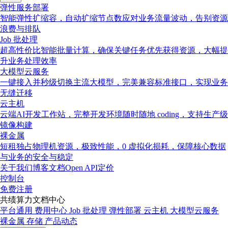
弹性服务部署
智能弹性扩缩容，自动扩缩节点数应对业务流量波动，告别资源
浪费与排队
Job 批处理
超高性价比智能批量计算，确保关键任务优先获得资源，大幅提
升业务处理效率
大模型云服务
一键接入并秒级切换主流大模型，完美兼容标准接口，实现业务
无缝迁移
云主机
云端AI开发工作站，完整开发环境随时随地 coding，支持生产级
镜像构建
裸金属
短租独占物理机资源，极致性能，0 虚拟化损耗，保障核心数据
与业务的安全与稳定
关于我们
博客
文档
Open API
定价
控制台
免费注册
共绩算力文档中心
平台通用
费用中心
Job 批处理
弹性部署
云主机
大模型云服务
裸金属
存储
产品动态