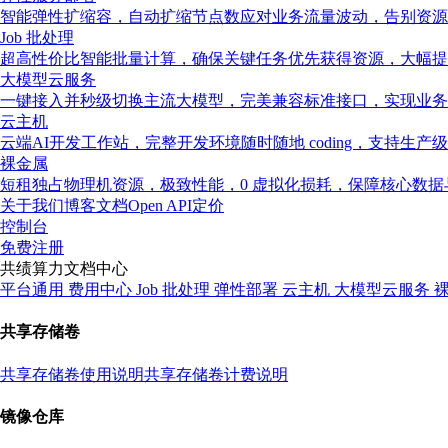
智能弹性扩缩容，自动扩缩节点数应对业务流量波动，告别资源
Job 批处理
超高性价比智能批量计算，确保关键任务优先获得资源，大幅提
大模型云服务
一键接入并秒级切换主流大模型，完美兼容标准接口，实现业务
云主机
云端AI开发工作站，完整开发环境随时随地 coding，支持生产
裸金属
短租独占物理机资源，极致性能，0 虚拟化损耗，保障核心数
关于我们
博客
文档
Open API
定价
控制台
免费注册
共绩算力文档中心
平台通用
费用中心
Job 批处理
弹性部署
云主机
大模型云服务
共享存储卷
共享存储卷使用说明
共享存储卷计费说明
镜像仓库