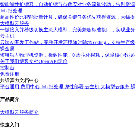
智能弹性扩缩容，自动扩缩节点数应对业务流量波动，告别资源
Job 批处理
超高性价比智能批量计算，确保关键任务优先获得资源，大幅提
大模型云服务
一键接入并秒级切换主流大模型，完美兼容标准接口，实现业务
云主机
云端AI开发工作站，完整开发环境随时随地 coding，支持生产
裸金属
短租独占物理机资源，极致性能，0 虚拟化损耗，保障核心数
关于我们
博客
文档
Open API
定价
控制台
免费注册
共绩算力文档中心
平台通用
费用中心
Job 批处理
弹性部署
云主机
大模型云服务
产品简介
大模型云服务简介
快速入门