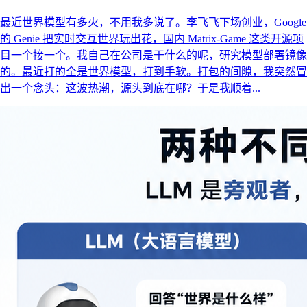
最近世界模型有多火，不用我多说了。李飞飞下场创业，Google
的 Genie 把实时交互世界玩出花，国内 Matrix-Game 这类开源项
目一个接一个。我自己在公司是干什么的呢，研究模型部署镜像
的。最近打的全是世界模型，打到手软。打包的间隙，我突然冒
出一个念头：这波热潮，源头到底在哪？于是我顺着...