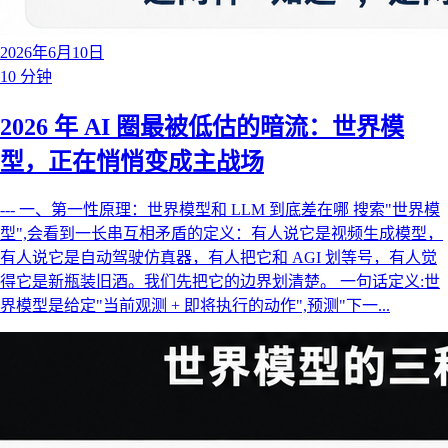
2026年6月10日
10 分钟
2026 年 AI 圈最被低估的暗流：世界模
型，正在悄悄变成主战场
--- 一、第一性原理：世界模型和 LLM 到底差在哪 搜索"世界模
型",会看到一长串互相矛盾的定义：有人说它是视频生成模型，
有人说它是自动驾驶仿真器，有人把它和 AGI 划等号，有人觉
得它是新瓶装旧酒。我们先把它的边界划清楚。 一句话定义:世
界模型是给定"当前观测 + 即将执行的动作",预测"下一...