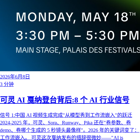
2026年6月8日
3 分钟
可灵 AI 戛纳登台背后:8 个 AI 行业信号
信号 1:中国 AI 视频生成完成"从模型秀到工作流嵌入"的跃迁
2024-2025 年，可灵、Sora、Runway、Pika 还在"卷参数、卷
demo、卷哪个生成的 5 秒镜头最像样"。2026 年的关键词变了：
工作流嵌入。 可灵这次戛纳发布的措辞很微妙——"AI is