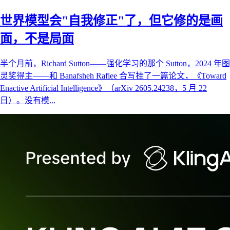
世界模型会"自我修正"了，但它修的是画
面，不是局面
半个月前，Richard Sutton——强化学习的那个 Sutton，2024 年图
灵奖得主——和 Banafsheh Rafiee 合写挂了一篇论文，《Toward
Enactive Artificial Intelligence》（arXiv 2605.24238，5 月 22
日）。没有模...