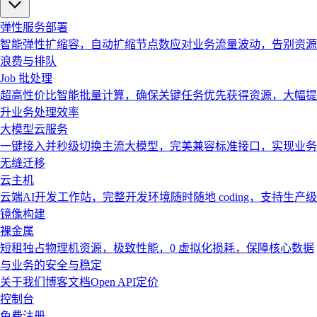
弹性服务部署
智能弹性扩缩容，自动扩缩节点数应对业务流量波动，告别资源
浪费与排队
Job 批处理
超高性价比智能批量计算，确保关键任务优先获得资源，大幅提
升业务处理效率
大模型云服务
一键接入并秒级切换主流大模型，完美兼容标准接口，实现业务
无缝迁移
云主机
云端AI开发工作站，完整开发环境随时随地 coding，支持生产级
镜像构建
裸金属
短租独占物理机资源，极致性能，0 虚拟化损耗，保障核心数据
与业务的安全与稳定
关于我们
博客
文档
Open API
定价
控制台
免费注册