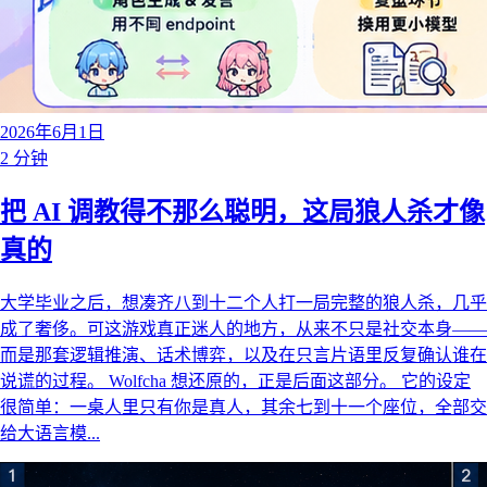
2026年6月1日
2 分钟
把 AI 调教得不那么聪明，这局狼人杀才像
真的
大学毕业之后，想凑齐八到十二个人打一局完整的狼人杀，几乎
成了奢侈。可这游戏真正迷人的地方，从来不只是社交本身——
而是那套逻辑推演、话术博弈，以及在只言片语里反复确认谁在
说谎的过程。 Wolfcha 想还原的，正是后面这部分。 它的设定
很简单：一桌人里只有你是真人，其余七到十一个座位，全部交
给大语言模...