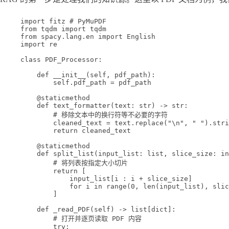
import
 fitz 
# PyMuPDF
from
 tqdm 
import
 tqdm
from
 spacy.lang.en 
import
 English
import
 re
class
PDF_Processor
:
def
__init__
(self, pdf_path):
self
.pdf_path 
=
 pdf_path
@
staticmethod
def
text_formatter
(text: 
str
) -> 
str
:
# 移除文本中的换行符等不必要的字符
cleaned_text 
=
 text.replace(
"
\n
"
, 
" "
).stri
return
 cleaned_text
@
staticmethod
def
split_list
(input_list: 
list
, slice_size: 
in
# 将列表按指定大小切片
return
 [
input_list[i : i 
+
 slice_size]
for
 i 
in
range
(
0
, 
len
(input_list), slic
]
def
_read_PDF
(self) -> list[
dict
]:
# 打开并逐页读取 PDF 内容
try
: