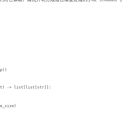
p()
t
) -> list[list[
str
]]:
e_size)