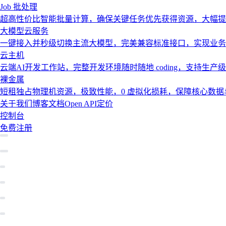
Job 批处理
超高性价比智能批量计算，确保关键任务优先获得资源，大幅提
大模型云服务
一键接入并秒级切换主流大模型，完美兼容标准接口，实现业务
云主机
云端AI开发工作站，完整开发环境随时随地 coding，支持生产
裸金属
短租独占物理机资源，极致性能，0 虚拟化损耗，保障核心数
关于我们
博客
文档
Open API
定价
控制台
免费注册