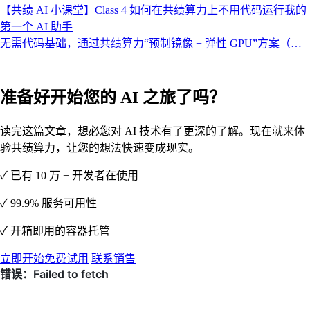
平台实战演练，将理论认知转化为创作力、营销力、决策力——
【共绩 AI 小课堂】Class 4 如何在共绩算力上不用代码运行我的
无编程背景亦能主宰 AI 时代。
第一个 AI 助手
无需代码基础，通过共绩算力“预制镜像 + 弹性 GPU”方案（如
Open Web UI + Qwen3 30B），5 步完成自托管大模型部署——
亲手部署专属语言模型，穿透技术迷雾，掌握 AI 时代核心实践
力。
准备好开始您的 AI 之旅了吗？
读完这篇文章，想必您对 AI 技术有了更深的了解。现在就来体
验共绩算力，让您的想法快速变成现实。
✓ 已有 10 万 + 开发者在使用
✓ 99.9% 服务可用性
✓ 开箱即用的容器托管
立即开始免费试用
联系销售