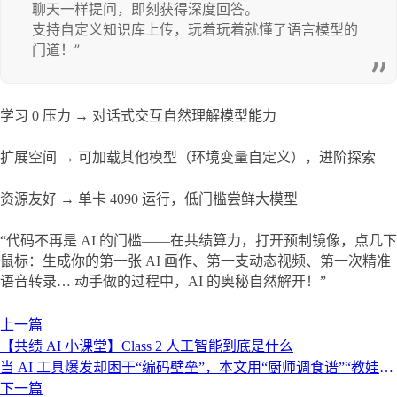
聊天一样提问，即刻获得深度回答。

支持自定义知识库上传，玩着玩着就懂了语言模型的
门道！”
学习 0 压力 → 对话式交互自然理解模型能力
扩展空间 → 可加载其他模型（环境变量自定义），进阶探索
资源友好 → 单卡 4090 运行，低门槛尝鲜大模型
“代码不再是 AI 的门槛——在共绩算力，打开预制镜像，点几下
鼠标：生成你的第一张 AI 画作、第一支动态视频、第一次精准
语音转录… 动手做的过程中，AI 的奥秘自然解开！”​
上一篇
【共绩 AI 小课堂】Class 2 人工智能到底是什么
当 AI 工具爆发却困于“编码壁垒”，本文用“厨师调食谱”“教娃识
猫”等零代码类比破译 AI/ML/LLM 核心原理，带你在共绩算力
下一篇