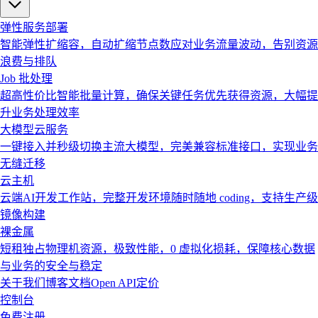
弹性服务部署
智能弹性扩缩容，自动扩缩节点数应对业务流量波动，告别资源
浪费与排队
Job 批处理
超高性价比智能批量计算，确保关键任务优先获得资源，大幅提
升业务处理效率
大模型云服务
一键接入并秒级切换主流大模型，完美兼容标准接口，实现业务
无缝迁移
云主机
云端AI开发工作站，完整开发环境随时随地 coding，支持生产级
镜像构建
裸金属
短租独占物理机资源，极致性能，0 虚拟化损耗，保障核心数据
与业务的安全与稳定
关于我们
博客
文档
Open API
定价
控制台
免费注册