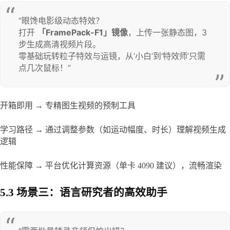
“眼馋电影级动态特效？

打开 
「FramePack-F1」镜像
​，上传一张静态图，3 
步生成高清视频片段。

零基础玩转粒子特效与运镜，从‘小白’到‘特效师’只需
点几次鼠标！”
开箱即用 → 专精图生视频的预制工具
学习路径 → 通过调整参数（如运动幅度、时长）理解视频生成
逻辑
性能保障 → 平台优化计算资源（单卡 4090 建议），流畅渲染
5.3 场景三：语言研究者的高效助手